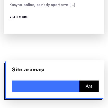
Kasyno online, zakłady sportowe […]
READ MORE
Site araması
Arama: