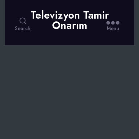
Televizyon Tamir
Onarım
Search
Menu