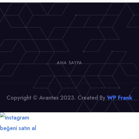
ANA SAYFA
Copyright © Avantex 2023. Created By
WP Frank