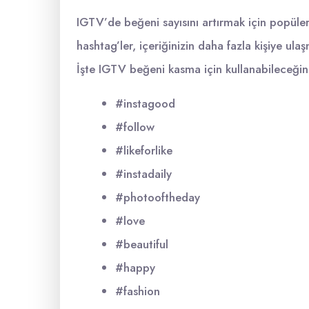
IGTV’de beğeni sayısını artırmak için popüler 
hashtag’ler, içeriğinizin daha fazla kişiye ulaş
İşte IGTV beğeni kasma için kullanabileceğiniz
#instagood
#follow
#likeforlike
#instadaily
#photooftheday
#love
#beautiful
#happy
#fashion