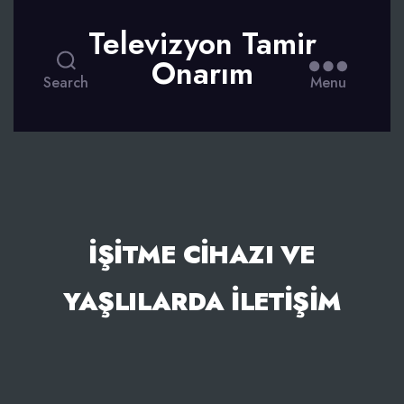
Televizyon Tamir
Onarım
Search
Menu
İŞITME CIHAZI VE
YAŞLILARDA İLETIŞIM