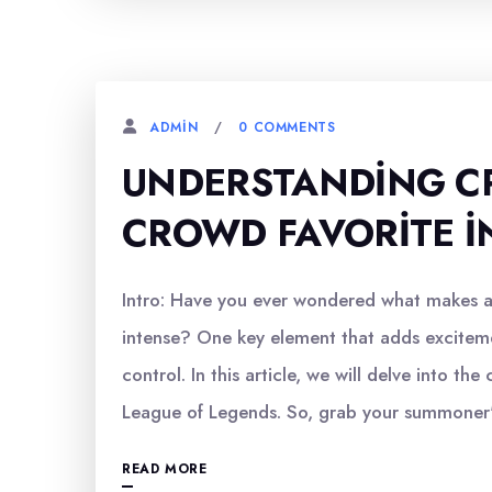
0 COMMENTS
ADMIN
UNDERSTANDING C
CROWD FAVORITE I
Intro: Have you ever wondered what makes 
intense? One key element that adds excitem
control. In this article, we will delve into t
League of Legends. So, grab your summoner's
READ MORE