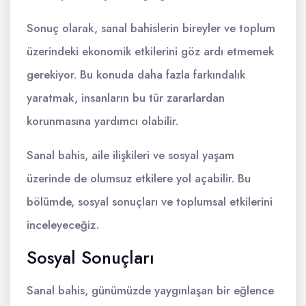
Sonuç olarak, sanal bahislerin bireyler ve toplum
üzerindeki ekonomik etkilerini göz ardı etmemek
gerekiyor. Bu konuda daha fazla farkındalık
yaratmak, insanların bu tür zararlardan
korunmasına yardımcı olabilir.
Sanal bahis, aile ilişkileri ve sosyal yaşam
üzerinde de olumsuz etkilere yol açabilir. Bu
bölümde, sosyal sonuçları ve toplumsal etkilerini
inceleyeceğiz.
Sosyal Sonuçları
Sanal bahis, günümüzde yaygınlaşan bir eğlence