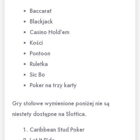
Baccarat
Blackjack
Casino Hold’em
Kości
Pontoon
Ruletka
Sic Bo
Poker na trzy karty
Gry stołowe wymienione poniżej nie są
niestety dostępne na Slottica.
Caribbean Stud Poker