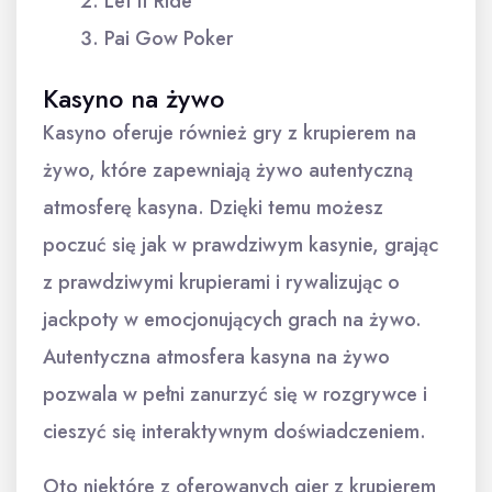
Let It Ride
Pai Gow Poker
Kasyno na żywo
Kasyno oferuje również gry z krupierem na
żywo, które zapewniają żywo autentyczną
atmosferę kasyna. Dzięki temu możesz
poczuć się jak w prawdziwym kasynie, grając
z prawdziwymi krupierami i rywalizując o
jackpoty w emocjonujących grach na żywo.
Autentyczna atmosfera kasyna na żywo
pozwala w pełni zanurzyć się w rozgrywce i
cieszyć się interaktywnym doświadczeniem.
Oto niektóre z oferowanych gier z krupierem