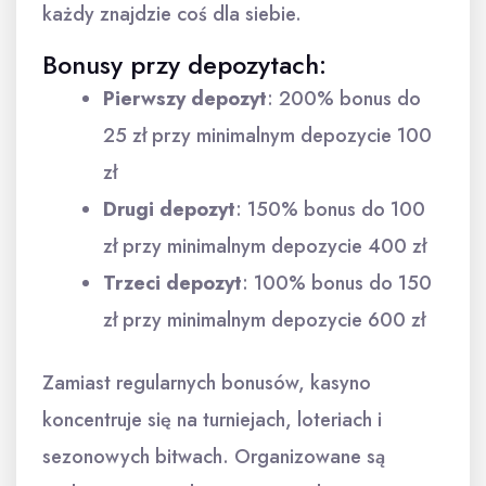
każdy znajdzie coś dla siebie.
Bonusy przy depozytach:
Pierwszy depozyt
: 200% bonus do
25 zł przy minimalnym depozycie 100
zł
Drugi depozyt
: 150% bonus do 100
zł przy minimalnym depozycie 400 zł
Trzeci depozyt
: 100% bonus do 150
zł przy minimalnym depozycie 600 zł
Zamiast regularnych bonusów, kasyno
koncentruje się na turniejach, loteriach i
sezonowych bitwach. Organizowane są