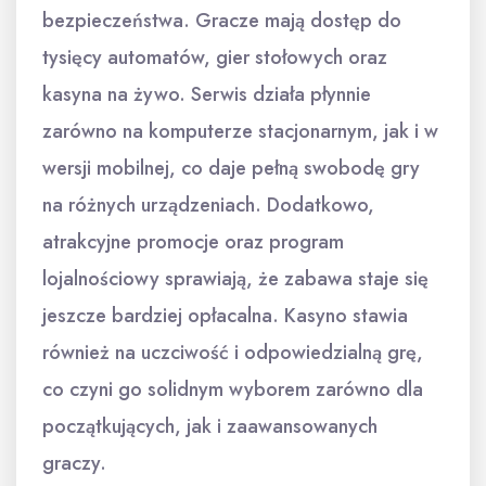
bezpieczeństwa. Gracze mają dostęp do
tysięcy automatów, gier stołowych oraz
kasyna na żywo. Serwis działa płynnie
zarówno na komputerze stacjonarnym, jak i w
wersji mobilnej, co daje pełną swobodę gry
na różnych urządzeniach. Dodatkowo,
atrakcyjne promocje oraz program
lojalnościowy sprawiają, że zabawa staje się
jeszcze bardziej opłacalna. Kasyno stawia
również na uczciwość i odpowiedzialną grę,
co czyni go solidnym wyborem zarówno dla
początkujących, jak i zaawansowanych
graczy.