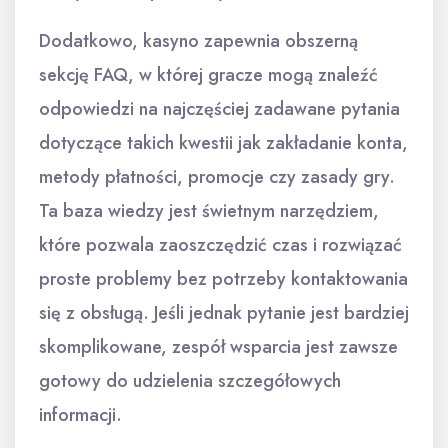
Dodatkowo, kasyno zapewnia obszerną
sekcję FAQ, w której gracze mogą znaleźć
odpowiedzi na najczęściej zadawane pytania
dotyczące takich kwestii jak zakładanie konta,
metody płatności, promocje czy zasady gry.
Ta baza wiedzy jest świetnym narzędziem,
które pozwala zaoszczędzić czas i rozwiązać
proste problemy bez potrzeby kontaktowania
się z obsługą. Jeśli jednak pytanie jest bardziej
skomplikowane, zespół wsparcia jest zawsze
gotowy do udzielenia szczegółowych
informacji.