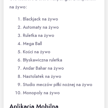
na żywo:
Blackjack na żywo
Automaty na żywo
Ruletka na żywo
Mega Ball
Kości na żywo
Błyskawiczna ruletka
Andar Bahar na żywo
Nastolatek na żywo
Studio meczów piłki nożnej na żywo
Monopoly na żywo
Aplikacja Mobilna