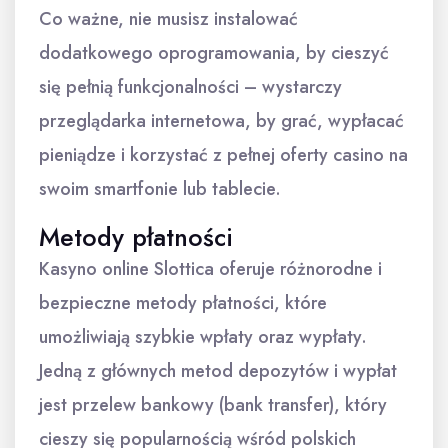
Co ważne, nie musisz instalować
dodatkowego oprogramowania, by cieszyć
się pełnią funkcjonalności – wystarczy
przeglądarka internetowa, by grać, wypłacać
pieniądze i korzystać z pełnej oferty casino na
swoim smartfonie lub tablecie.
Metody płatności
Kasyno online Slottica oferuje różnorodne i
bezpieczne metody płatności, które
umożliwiają szybkie wpłaty oraz wypłaty.
Jedną z głównych metod depozytów i wypłat
jest przelew bankowy (bank transfer), który
cieszy się popularnością wśród polskich