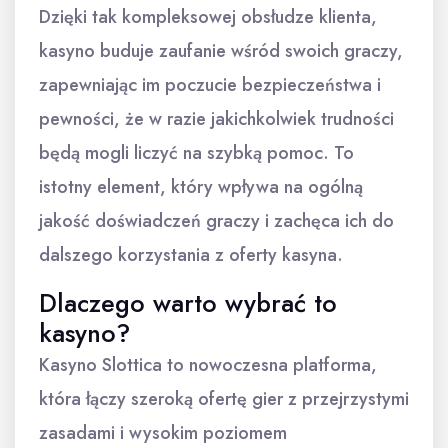
Dzięki tak kompleksowej obsłudze klienta,
kasyno buduje zaufanie wśród swoich graczy,
zapewniając im poczucie bezpieczeństwa i
pewności, że w razie jakichkolwiek trudności
będą mogli liczyć na szybką pomoc. To
istotny element, który wpływa na ogólną
jakość doświadczeń graczy i zachęca ich do
dalszego korzystania z oferty kasyna.
Dlaczego warto wybrać to
kasyno?
Kasyno Slottica to nowoczesna platforma,
która łączy szeroką ofertę gier z przejrzystymi
zasadami i wysokim poziomem