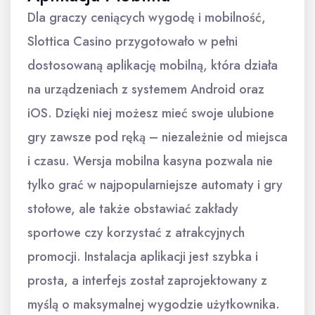
Dla graczy ceniących wygodę i mobilność,
Slottica Casino przygotowało w pełni
dostosowaną aplikację mobilną, która działa
na urządzeniach z systemem Android oraz
iOS. Dzięki niej możesz mieć swoje ulubione
gry zawsze pod ręką – niezależnie od miejsca
i czasu. Wersja mobilna kasyna pozwala nie
tylko grać w najpopularniejsze automaty i gry
stołowe, ale także obstawiać zakłady
sportowe czy korzystać z atrakcyjnych
promocji. Instalacja aplikacji jest szybka i
prosta, a interfejs został zaprojektowany z
myślą o maksymalnej wygodzie użytkownika.