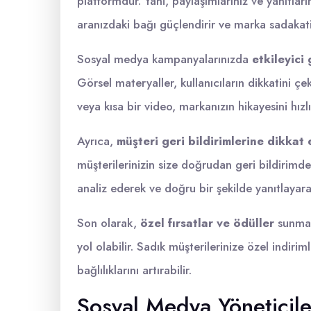
platformdur. Yani, paylaşımlarınız ve yanıtları
aranızdaki bağı güçlendirir ve marka sadakatini
Sosyal medya kampanyalarınızda
etkileyici
Görsel materyaller, kullanıcıların dikkatini çek
veya kısa bir video, markanızın hikayesini hızlı 
Ayrıca,
müşteri geri bildirimlerine dikkat
müşterilerinizin size doğrudan geri bildirimde
analiz ederek ve doğru bir şekilde yanıtlayarak,
Son olarak,
özel fırsatlar ve ödüller
sunmak
yol olabilir. Sadık müşterilerinize özel indir
bağlılıklarını artırabilir.
Sosyal Medya Yöneticile