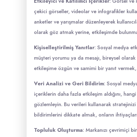
Etkileyici ve Katılımcı İçerikler
: Görsel ve m
çekici görseller, videolar ve infografikler kull
anketler ve yarışmalar düzenleyerek kullanıcıla
olarak göz atmak yerine, etkileşimde bulunma
Kişiselleştirilmiş Yanıtlar
: Sosyal medya etkil
müşteri yorumu ya da mesajı, bireysel olarak e
etkileşime özgün ve samimi bir yanıt vermek, m
Veri Analizi ve Geri Bildirim
: Sosyal medya
içeriklerin daha fazla etkileşim aldığını, han
gözlemleyin. Bu verileri kullanarak stratejinizi 
bildirimlerini dikkate almak, onların ihtiyaçlar
Topluluk Oluşturma
: Markanızı çevrimiçi bi