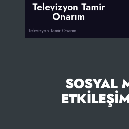
Televizyon Tamir
Onarım
Televizyon Tamir Onarım
SOSYAL M
ETKILEŞI