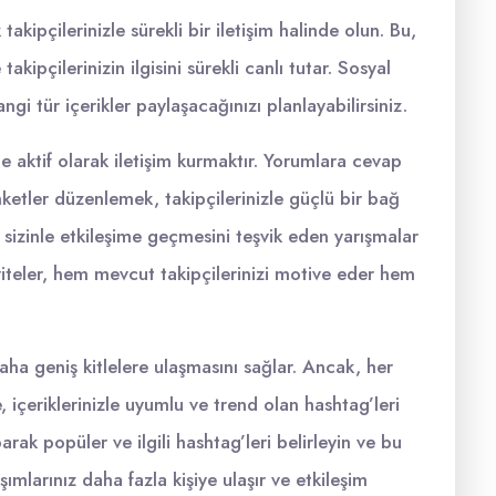
akipçilerinizle sürekli bir iletişim halinde olun. Bu,
ipçilerinizin ilgisini sürekli canlı tutar. Sosyal
i tür içerikler paylaşacağınızı planlayabilirsiniz.
zle aktif olarak iletişim kurmaktır. Yorumlara cevap
nketler düzenlemek, takipçilerinizle güçlü bir bağ
n sizinle etkileşime geçmesini teşvik eden yarışmalar
tiviteler, hem mevcut takipçilerinizi motive eder hem
aha geniş kitlelere ulaşmasını sağlar. Ancak, her
 içeriklerinizle uyumlu ve trend olan hashtag’leri
rak popüler ve ilgili hashtag’leri belirleyin ve bu
şımlarınız daha fazla kişiye ulaşır ve etkileşim