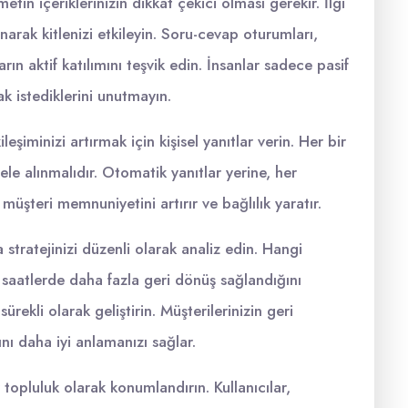
etin içeriklerinizin dikkat çekici olması gerekir. İlgi
anarak kitlenizi etkileyin. Soru-cevap oturumları,
rın aktif katılımını teşvik edin. İnsanlar sadece pasif
k istediklerini unutmayın.
eşiminizi artırmak için kişisel yanıtlar verin. Her bir
le alınmalıdır. Otomatik yanıtlar yerine, her
üşteri memnuniyetini artırır ve bağlılık yaratır.
 stratejinizi düzenli olarak analiz edin. Hangi
gi saatlerde daha fazla geri dönüş sağlandığını
sürekli olarak geliştirin. Müşterilerinizin geri
ını daha iyi anlamanızı sağlar.
r topluluk olarak konumlandırın. Kullanıcılar,