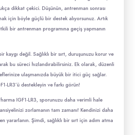
ukça dikkat çekici. Düşünün, antrenman sonrası
k için böyle güçlü bir destek alıyorsunuz. Artık
 etkili bir antrenman programına geçiş yapmanın
ir kaygı değil. Sağlıklı bir sırt, duruşunuzu korur ve
ak bu süreci hızlandırabilirsiniz. Ek olarak, düzenli
deflerinize ulaşmanızda büyük bir itici güç sağlar.
GF1-LR3’ü destekleyin ve farkı görün!
s Pharma IGF1-LR3, sporunuzu daha verimli hale
tansiyelinizi zorlamanın tam zamanı! Kendinizi daha
n yararlanın. Şimdi, sağlıklı bir sırt için adım atma