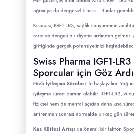
Her güzel şeyin bir bedeli vardır. IGF1-LR3 kull
ağrısı ya da dengesizlik hissi… Bunlar genel
Kısacası, IGF1-LR3, sağlıklı büyümenin anahtar
tarzı ve dengeli bir diyetin ardından gelmesi
gittiğinde gerçek potansiyelinizi keşfedebilec
Swiss Pharma IGF1-LR3 S
Sporcular için Göz Ardı
Hızlı İyileşme Süreleri
ile başlayalım. Yoğun
iyileşme süreci zaman alabilir. IGF1-LR3, vü
fiziksel hem de mental açıdan daha kısa sür
antrenman sonrası normalde birkaç gün süren 
Kas Kütlesi Artışı
da önemli bir faktör. Spor