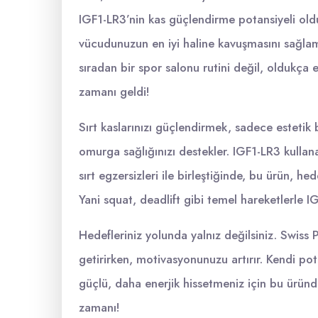
IGF1-LR3’nin kas güçlendirme potansiyeli old
vücudunuzun en iyi haline kavuşmasını sağlama
sıradan bir spor salonu rutini değil, oldukça
zamanı geldi!
Sırt kaslarınızı güçlendirmek, sadece estetik b
omurga sağlığınızı destekler. IGF1-LR3 kullanar
sırt egzersizleri ile birleştiğinde, bu ürün, he
Yani squat, deadlift gibi temel hareketlerle I
Hedefleriniz yolunda yalnız değilsiniz. Swis
getirirken, motivasyonunuzu artırır. Kendi po
güçlü, daha enerjik hissetmeniz için bu üründe
zamanı!