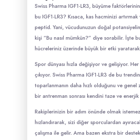
Swiss Pharma IGF1-LR3, büyüme faktörlerinin 
bu IGF1-LR3? Kısaca, kas hacminizi artırmak v
peptid. Yani, vücudunuzun doğal potansiyeli
kişi “Bu nasıl mümkün?” diye sorabilir. İşte b
hücreleriniz üzerinde büyük bir etki yaratara
Spor dünyası hızla değişiyor ve gelişiyor. Her 
çıkıyor. Swiss Pharma IGF1-LR3 de bu trendin 
toparlanmanın daha hızlı olduğunu ve genel zin
bir antrenman sonrası kendini taze ve enerjik
Rakiplerinizin bir adım önünde olmak istemez
hızlandırarak, sizi diğer sporculardan ayıracak
çalışma ile gelir. Ama bazen ekstra bir destek