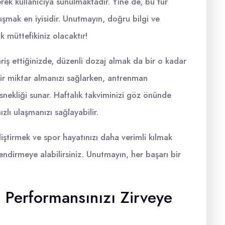
erek kullanıcıya sunulmaktadır. Yine de, bu tür
şmak en iyisidir. Unutmayın, doğru bilgi ve
 müttefikiniz olacaktır!
iş ettiğinizde, düzenli dozaj almak da bir o kadar
 bir miktar almanızı sağlarken, antrenman
nekliği sunar. Haftalık takviminizi göz önünde
lı ulaşmanızı sağlayabilir.
liştirmek ve spor hayatınızı daha verimli kılmak
ndirmeye alabilirsiniz. Unutmayın, her başarı bir
 Performansınızı Zirveye