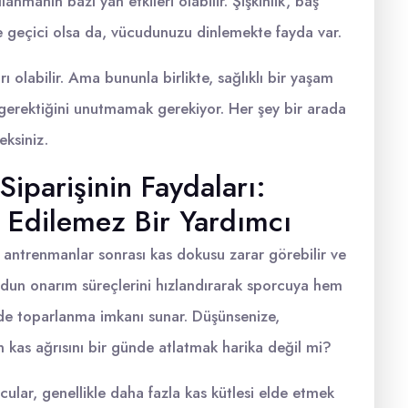
anmanın bazı yan etkileri olabilir. Şişkinlik, baş
de geçici olsa da, vücudunuzu dinlemekte fayda var.
ı olabilir. Ama bununla birlikte, sağlıklı bir yaşam
 gerektiğini unutmamak gerekiyor. Her şey bir arada
eksiniz.
iparişinin Faydaları:
 Edilemez Bir Yardımcı
 antrenmanlar sonrası kas dokusu zarar görebilir ve
cudun onarım süreçlerini hızlandırarak sporcuya hem
ede toparlanma imkanı sunar. Düşünsenize,
kas ağrısını bir günde atlatmak harika değil mi?
cular, genellikle daha fazla kas kütlesi elde etmek