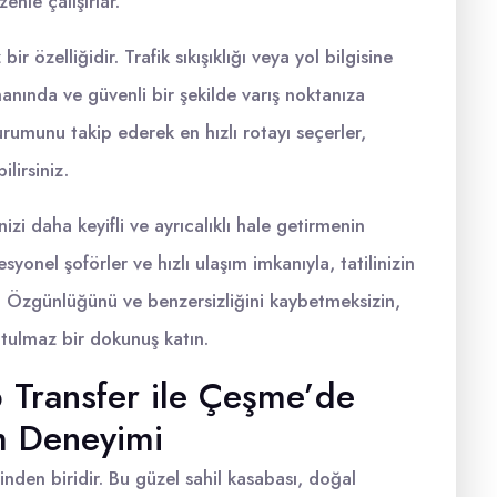
enle çalışırlar.
r özelliğidir. Trafik sıkışıklığı veya yol bilgisine
ında ve güvenli bir şekilde varış noktanıza
durumunu takip ederek en hızlı rotayı seçerler,
lirsiniz.
zi daha keyifli ve ayrıcalıklı hale getirmenin
yonel şoförler ve hızlı ulaşım imkanıyla, tatilinizin
z. Özgünlüğünü ve benzersizliğini kaybetmeksizin,
utulmaz bir dokunuş katın.
p Transfer ile Çeşme’de
ım Deneyimi
nden biridir. Bu güzel sahil kasabası, doğal