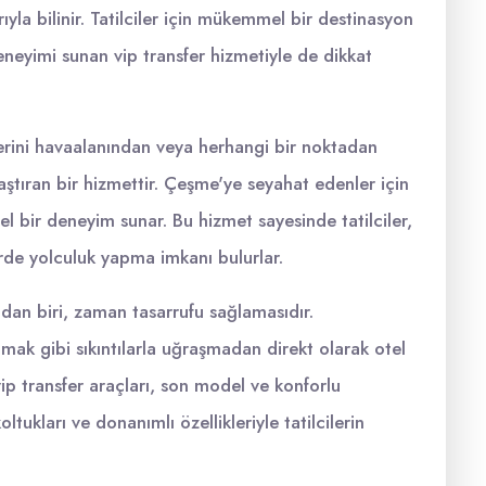
rıyla bilinir. Tatilciler için mükemmel bir destinasyon
deneyimi sunan vip transfer hizmetiyle de dikkat
rlerini havaalanından veya herhangi bir noktadan
ulaştıran bir hizmettir. Çeşme'ye seyahat edenler için
zel bir deneyim sunar. Bu hizmet sayesinde tatilciler,
rde yolculuk yapma imkanı bulurlar.
ndan biri, zaman tasarrufu sağlamasıdır.
ak gibi sıkıntılarla uğraşmadan direkt olarak otel
p transfer araçları, son model ve konforlu
tukları ve donanımlı özellikleriyle tatilcilerin