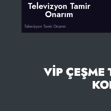
Televizyon Tamir
Onarım
Televizyon Tamir Onarım
VIP ÇEŞME 
KO