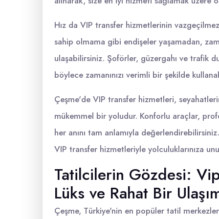
alınarak, size en iyi hizmeti sağlamak üzere öz
Hız da VIP transfer hizmetlerinin vazgeçilmez bi
sahip olmama gibi endişeler yaşamadan, zaman
ulaşabilirsiniz. Şoförler, güzergahı ve trafik 
böylece zamanınızı verimli bir şekilde kullanabi
Çeşme'de VIP transfer hizmetleri, seyahatlerini
mükemmel bir yoludur. Konforlu araçlar, profes
her anını tam anlamıyla değerlendirebilirsini
VIP transfer hizmetleriyle yolculuklarınıza un
Tatilcilerin Gözdesi: Vi
Lüks ve Rahat Bir Ulaş
Çeşme, Türkiye'nin en popüler tatil merkezleri