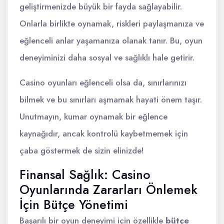
geliştirmenizde büyük bir fayda sağlayabilir.
Onlarla birlikte oynamak, riskleri paylaşmanıza ve
eğlenceli anlar yaşamanıza olanak tanır. Bu, oyun
deneyiminizi daha sosyal ve sağlıklı hale getirir.
Casino oyunları eğlenceli olsa da, sınırlarınızı
bilmek ve bu sınırları aşmamak hayati önem taşır.
Unutmayın, kumar oynamak bir eğlence
kaynağıdır, ancak kontrolü kaybetmemek için
çaba göstermek de sizin elinizde!
Finansal Sağlık: Casino
Oyunlarında Zararları Önlemek
İçin Bütçe Yönetimi
Başarılı bir oyun deneyimi için özellikle
bütçe