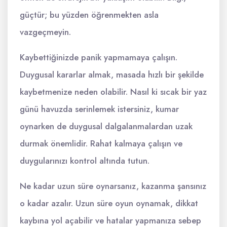
güçtür; bu yüzden öğrenmekten asla
vazgeçmeyin.
Kaybettiğinizde panik yapmamaya çalışın.
Duygusal kararlar almak, masada hızlı bir şekilde
kaybetmenize neden olabilir. Nasıl ki sıcak bir yaz
günü havuzda serinlemek istersiniz, kumar
oynarken de duygusal dalgalanmalardan uzak
durmak önemlidir. Rahat kalmaya çalışın ve
duygularınızı kontrol altında tutun.
Ne kadar uzun süre oynarsanız, kazanma şansınız
o kadar azalır. Uzun süre oyun oynamak, dikkat
kaybına yol açabilir ve hatalar yapmanıza sebep