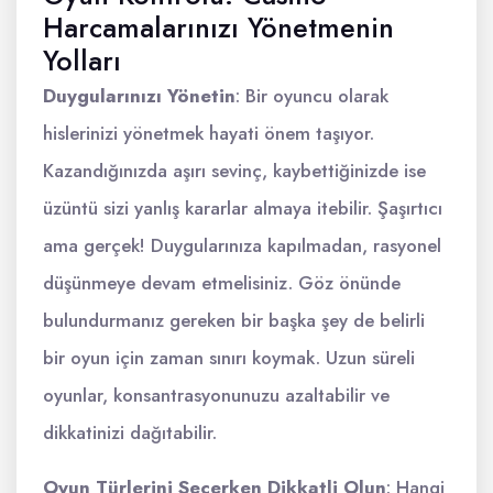
Harcamalarınızı Yönetmenin
Yolları
Duygularınızı Yönetin
: Bir oyuncu olarak
hislerinizi yönetmek hayati önem taşıyor.
Kazandığınızda aşırı sevinç, kaybettiğinizde ise
üzüntü sizi yanlış kararlar almaya itebilir. Şaşırtıcı
ama gerçek! Duygularınıza kapılmadan, rasyonel
düşünmeye devam etmelisiniz. Göz önünde
bulundurmanız gereken bir başka şey de belirli
bir oyun için zaman sınırı koymak. Uzun süreli
oyunlar, konsantrasyonunuzu azaltabilir ve
dikkatinizi dağıtabilir.
Oyun Türlerini Seçerken Dikkatli Olun
: Hangi