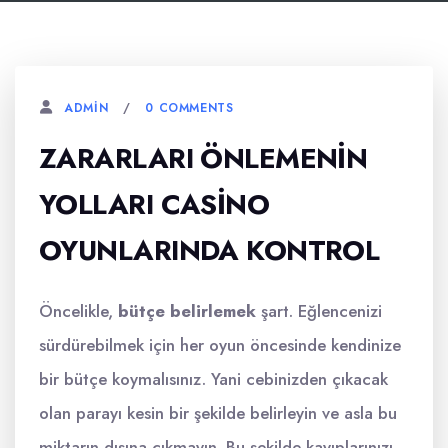
0 COMMENTS
ADMIN
ZARARLARI ÖNLEMENIN
YOLLARI CASINO
OYUNLARINDA KONTROL
Öncelikle,
bütçe belirlemek
şart. Eğlencenizi
sürdürebilmek için her oyun öncesinde kendinize
bir bütçe koymalısınız. Yani cebinizden çıkacak
olan parayı kesin bir şekilde belirleyin ve asla bu
miktarın dışına çıkmayın. Bu şekilde kayıplarınızı