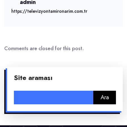
admin
https://televizyontamironarim.com.tr
Comments are closed for this post.
Site araması
Arama: