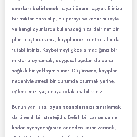
sınırları belirlemek
hayati önem taşıyor. Elinize
bir miktar para alıp, bu parayı ne kadar süreyle
ve hangi oyunlarda kullanacağınıza dair net bir
plan oluşturursanız, kayıplarınızı kontrol altında
tutabilirsiniz. Kaybetmeyi göze almadığınız bir
miktarla oynamak, duygusal açıdan da daha
sağlıklı bir yaklaşım sunar. Düşünsene, kayıplar
nedeniyle stresli bir durumda oturmak yerine,
eğlencenizi yaşamaya odaklanabilirsiniz.
Bunun yanı sıra,
oyun seanslarınızı sınırlamak
da önemli bir stratejidir. Belirli bir zamanda ne
kadar oynayacağınıza önceden karar vermek,