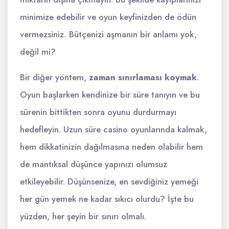
minimize edebilir ve oyun keyfinizden de ödün
vermezsiniz. Bütçenizi aşmanın bir anlamı yok,
değil mi?
Bir diğer yöntem,
zaman sınırlaması koymak
.
Oyun başlarken kendinize bir süre tanıyın ve bu
sürenin bittikten sonra oyunu durdurmayı
hedefleyin. Uzun süre casino oyunlarında kalmak,
hem dikkatinizin dağılmasına neden olabilir hem
de mantıksal düşünce yapınızı olumsuz
etkileyebilir. Düşünsenize, en sevdiğiniz yemeği
her gün yemek ne kadar sıkıcı olurdu? İşte bu
yüzden, her şeyin bir sınırı olmalı.