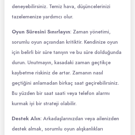
deneyebilirsiniz. Temiz hava, düşüncelerinizi
tazelemenize yardımcı olur.
Oyun Süresini Sınırlayın
: Zaman yönetimi,
sorumlu oyun açısından kritiktir. Kendinize oyun
için belirli bir süre tanıyın ve bu süre dolduğunda
durun. Unutmayın, kasadaki zaman geçtikçe
kaybetme riskiniz de artar. Zamanın nasıl
geçtiğini anlamadan birkaç saat geçirebilirsiniz.
Bu yüzden bir saat saati veya telefon alarmı
kurmak iyi bir strateji olabilir.
Destek Alın
: Arkadaşlarınızdan veya ailenizden
destek almak, sorumlu oyun alışkanlıkları