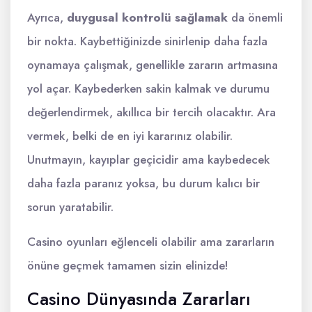
Ayrıca,
duygusal kontrolü sağlamak
da önemli
bir nokta. Kaybettiğinizde sinirlenip daha fazla
oynamaya çalışmak, genellikle zararın artmasına
yol açar. Kaybederken sakin kalmak ve durumu
değerlendirmek, akıllıca bir tercih olacaktır. Ara
vermek, belki de en iyi kararınız olabilir.
Unutmayın, kayıplar geçicidir ama kaybedecek
daha fazla paranız yoksa, bu durum kalıcı bir
sorun yaratabilir.
Casino oyunları eğlenceli olabilir ama zararların
önüne geçmek tamamen sizin elinizde!
Casino Dünyasında Zararları