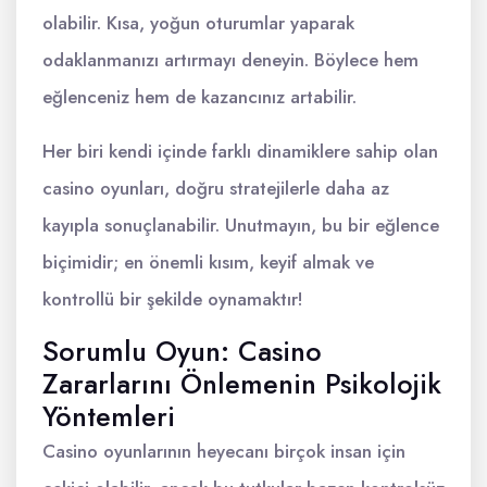
olabilir. Kısa, yoğun oturumlar yaparak
odaklanmanızı artırmayı deneyin. Böylece hem
eğlenceniz hem de kazancınız artabilir.
Her biri kendi içinde farklı dinamiklere sahip olan
casino oyunları, doğru stratejilerle daha az
kayıpla sonuçlanabilir. Unutmayın, bu bir eğlence
biçimidir; en önemli kısım, keyif almak ve
kontrollü bir şekilde oynamaktır!
Sorumlu Oyun: Casino
Zararlarını Önlemenin Psikolojik
Yöntemleri
Casino oyunlarının heyecanı birçok insan için