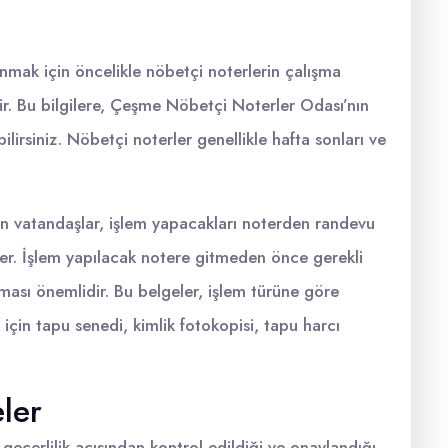
mak için öncelikle nöbetçi noterlerin çalışma
ir. Bu bilgilere, Çeşme Nöbetçi Noterler Odası’nın
ilirsiniz. Nöbetçi noterler genellikle hafta sonları ve
n vatandaşlar, işlem yapacakları noterden randevu
rler. İşlem yapılacak notere gitmeden önce gerekli
nması önemlidir. Bu belgeler, işlem türüne göre
i için tapu senedi, kimlik fotokopisi, tapu harcı
ler
 geçerlilik açısından kontrol edildiği ve onaylandığı