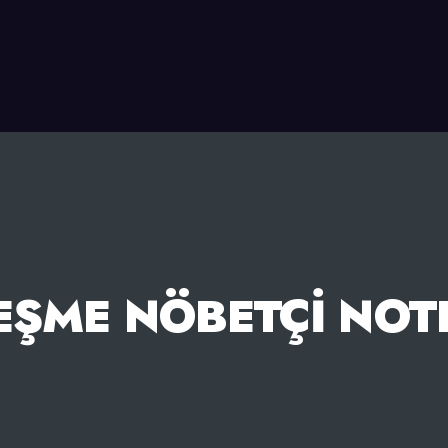
EŞME NÖBETÇI NOT