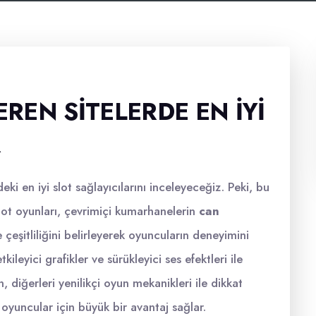
EN SITELERDE EN İYI
R
eki en iyi slot sağlayıcılarını inceleyeceğiz. Peki, bu
ot oyunları, çevrimiçi kumarhanelerin
can
ve çeşitliliğini belirleyerek oyuncuların deneyimini
kileyici grafikler ve sürükleyici ses efektleri ile
 diğerleri yenilikçi oyun mekanikleri ile dikkat
oyuncular için büyük bir avantaj sağlar.