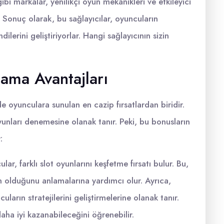
ibi markalar, yenilikçi oyun mekanikleri ve etkileyici
. Sonuç olarak, bu sağlayıcılar, oyuncuların
dilerini geliştiriyorlar. Hangi sağlayıcının sizin
ama Avantajları
e oyunculara sunulan en cazip fırsatlardan biridir.
unları denemesine olanak tanır. Peki, bu bonusların
:
r, farklı slot oyunlarını keşfetme fırsatı bulur. Bu,
n olduğunu anlamalarına yardımcı olur. Ayrıca,
ların stratejilerini geliştirmelerine olanak tanır.
daha iyi kazanabileceğini öğrenebilir.