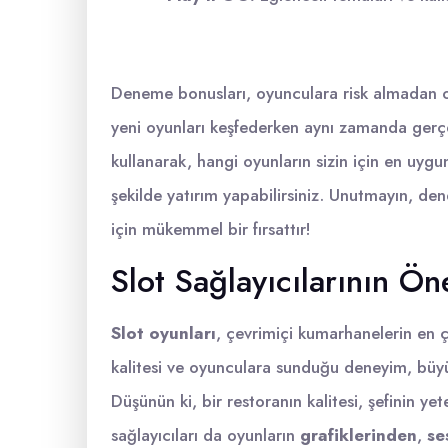
Deneme bonusları, oyunculara risk almadan o
yeni oyunları keşfederken aynı zamanda gerçe
kullanarak, hangi oyunların sizin için en uygu
şekilde yatırım yapabilirsiniz. Unutmayın, d
için mükemmel bir fırsattır!
Slot Sağlayıcılarının Ö
Slot oyunları
, çevrimiçi kumarhanelerin en ç
kalitesi ve oyunculara sunduğu deneyim, bü
Düşünün ki, bir restoranın kalitesi, şefinin yete
sağlayıcıları da oyunların
grafiklerinden
,
se