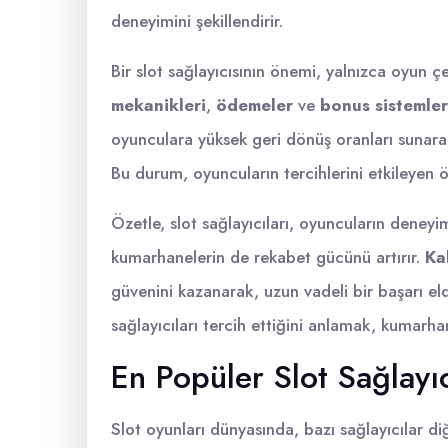
deneyimini şekillendirir.
Bir slot sağlayıcısının önemi, yalnızca oyun çeş
mekanikleri
,
ödemeler
ve
bonus sistemler
oyunculara yüksek geri dönüş oranları sunara
Bu durum, oyuncuların tercihlerini etkileyen ö
Özetle, slot sağlayıcıları, oyuncuların deneyi
kumarhanelerin de rekabet gücünü artırır.
Ka
güvenini kazanarak, uzun vadeli bir başarı el
sağlayıcıları tercih ettiğini anlamak, kumarhan
En Popüler Slot Sağlayıc
Slot oyunları dünyasında, bazı sağlayıcılar d