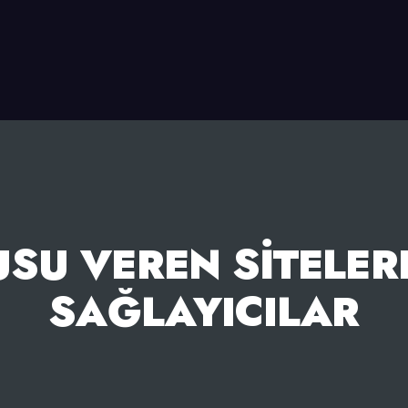
U VEREN SITELERD
SAĞLAYICILAR