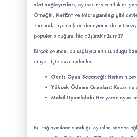
slot sağlayıcıları
, oyunculara sundukları yenil
Örneğin,
NetEnt
ve
Microgaming
gibi devle
zamanda oyuncuların deneyimini de üst seviye
popüler olduğunu hiç düşündünüz mü?
Birçok oyuncu, bu sağlayıcıların sunduğu
öze
ediyor. İşte bazı nedenler:
Geniş Oyun Seçeneği:
Herkesin zev
Yüksek Ödeme Oranları:
Kazanma ş
Mobil Uyumluluk:
Her yerde oyun ke
Bu sağlayıcıların sunduğu oyunlar, sadece eğ