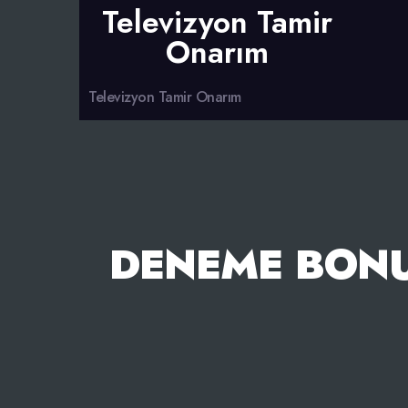
Televizyon Tamir
Onarım
Televizyon Tamir Onarım
DENEME BONUS