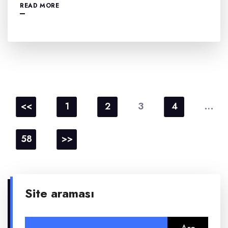
READ MORE
Yazı
sayfalaması
3
…
<<
1
2
4
58
>>
Site araması
Arama: