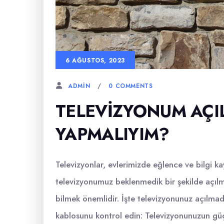
6 AĞUSTOS, 2023
0 COMMENTS
ADMIN
TELEVIZYONUM AÇI
YAPMALIYIM?
Televizyonlar, evlerimizde eğlence ve bilgi k
televizyonumuz beklenmedik bir şekilde açıl
bilmek önemlidir. İşte televizyonunuz açılma
kablosunu kontrol edin: Televizyonunuzun güç 